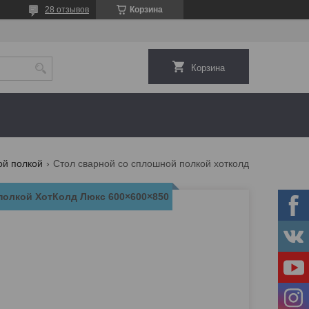
28 отзывов
Корзина
Корзина
ой полкой
Стол сварной со сплошной полкой хотколд люкс 600×600×850
полкой ХотКолд Люкс 600×600×850