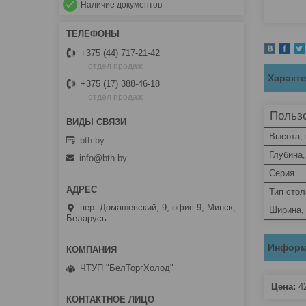
Наличие документов
+375 (44) 717-21-42
отдел продаж
Характ
+375 (17) 388-46-18
отдел продаж
Пользо
Высота,
bth.by
Глубина
info@bth.by
Серия
Тип стол
пер. Домашевский, 9, офис 9, Минск,
Ширина,
Беларусь
Информ
ЧТУП "БелТоргХолод"
Цена:
4