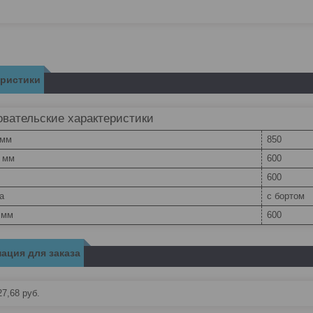
еристики
вательские характеристики
 мм
850
, мм
600
600
а
с бортом
 мм
600
ация для заказа
27,68
руб.