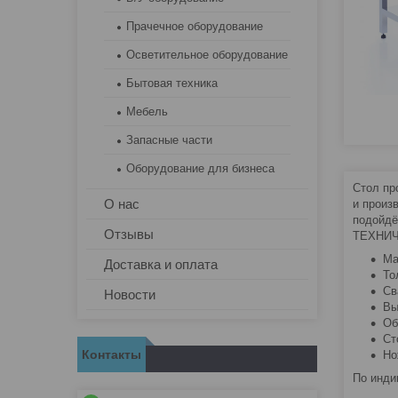
Прачечное оборудование
Осветительное оборудование
Бытовая техника
Мебель
Запасные части
Оборудование для бизнеса
Стол пр
О нас
и произ
подойдё
Отзывы
ТЕХНИЧ
Ма
Доставка и оплата
То
Св
Новости
Вы
Об
Ст
Контакты
Но
По инди