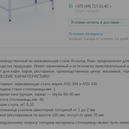
+375 (44) 717-21-42
отдел продаж
Условия оплаты и доставки
возврат товара в течение 14 дне
оизводственный из нержавеющей стали Хотколд Люкс предназначен для п
водства продукции. Имеет законченный и эстетически привлекательный 
т для кафе, баров, ресторанов, производственных цехов, магазинов, тор
ЕСКИЕ ХАРАКТЕРИСТИКИ:
териал: нержавеющая сталь марки AISI 304 и AISI 430
лщина стали столешницы,мм: 1
арная конструкция, каркас — труба 40×40 мм
сота столешницы,мм: 40
ъём стола, м³: 0,10
олешница усилена швеллером толщиной от 1 до 2 мм
жки регулируемые по высоте ±20 мм; отступ от края 70 мм
видуальному запросу толщина материала столешницы может быть изменен