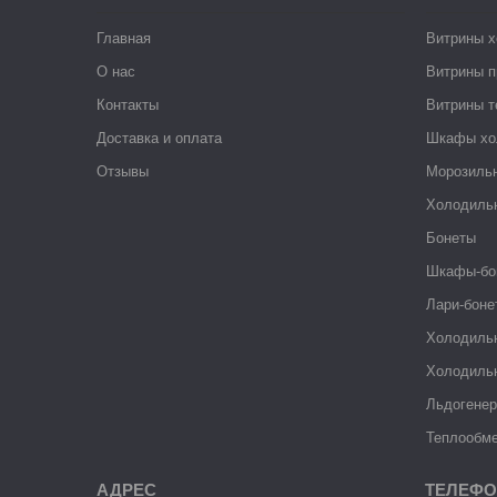
Главная
Витрины 
О нас
Витрины п
Контакты
Витрины 
Доставка и оплата
Шкафы хо
Отзывы
Морозиль
Холодиль
Бонеты
Шкафы-бо
Лари-боне
Холодиль
Холодиль
Льдогене
Теплообме