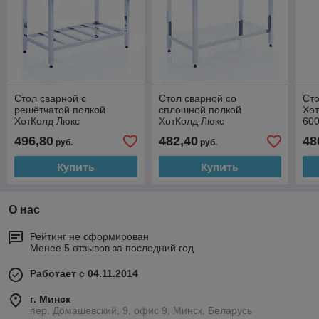
Стол сварной с
Стол сварной со
Сто
решётчатой полкой
сплошной полкой
Хо
ХотКолд Люкс
ХотКолд Люкс
60
600×600×850
900×500×850
496,80
482,40
48
руб.
руб.
Купить
Купить
О нас
Рейтинг не сформирован
Менее 5 отзывов за последний год
Работает с 04.11.2014
г. Минск
пер. Домашевский, 9, офис 9, Минск, Беларусь