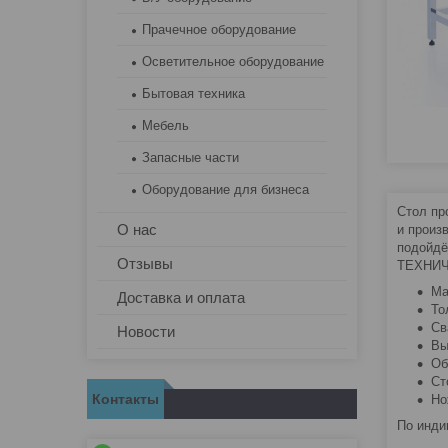
Прачечное оборудование
Осветительное оборудование
Бытовая техника
Мебель
Запасные части
Оборудование для бизнеса
Стол пр
О нас
и произ
подойдё
Отзывы
ТЕХНИЧ
Ма
Доставка и оплата
То
Св
Новости
Вы
Об
Ст
Контакты
Но
По инди