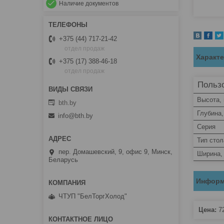
Наличие документов
+375 (44) 717-21-42
отдел продаж
Характ
+375 (17) 388-46-18
отдел продаж
Пользо
Высота,
bth.by
Глубина
info@bth.by
Серия
Тип стол
пер. Домашевский, 9, офис 9, Минск,
Ширина,
Беларусь
Информ
ЧТУП "БелТоргХолод"
Цена:
7