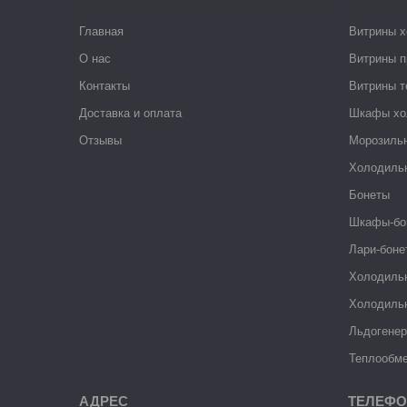
Главная
Витрины 
О нас
Витрины п
Контакты
Витрины 
Доставка и оплата
Шкафы хо
Отзывы
Морозиль
Холодиль
Бонеты
Шкафы-бо
Лари-боне
Холодиль
Холодиль
Льдогене
Теплообме