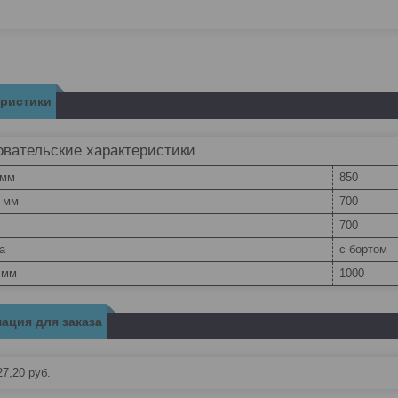
еристики
вательские характеристики
 мм
850
, мм
700
700
а
с бортом
 мм
1000
ация для заказа
27,20
руб.