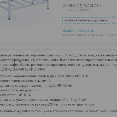
+375 (44) 717-21-42
отдел продаж
Условия оплаты и доставки
возврат товара в течение 14 дне
оизводственный из нержавеющей стали Хотколд Люкс предназначен для п
водства продукции. Имеет законченный и эстетически привлекательный 
т для кафе, баров, ресторанов, производственных цехов, магазинов, тор
ЕСКИЕ ХАРАКТЕРИСТИКИ:
териал: нержавеющая сталь марки AISI 304 и AISI 430
лщина стали столешницы,мм: 1
арная конструкция, каркас — труба 40×40 мм
сота столешницы,мм: 40
ъём стола, м³: 0,14
олешница усилена швеллером толщиной от 1 до 2 мм
жки регулируемые по высоте ±20 мм; отступ от края 70 мм
видуальному запросу толщина материала столешницы может быть изменен