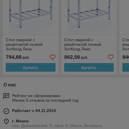
Стол сварной с
Стол сварной с
Сто
решётчатой полкой
решётчатой полкой
реш
ХотКолд Люкс
ХотКолд Люкс
Хо
1150×700×850
1300×700×850
15
794,88
862,56
94
руб.
руб.
Купить
Купить
О нас
Рейтинг не сформирован
Менее 5 отзывов за последний год
Работает с 04.11.2014
г. Минск
пер. Домашевский, 9, офис 9, Минск, Беларусь