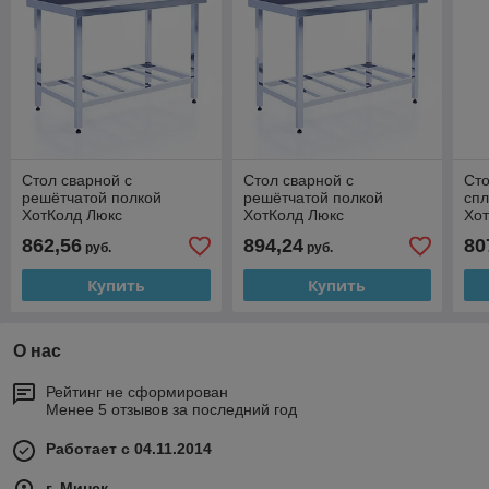
Стол сварной с
Стол сварной с
Сто
решётчатой полкой
решётчатой полкой
сп
ХотКолд Люкс
ХотКолд Люкс
Хо
1300×700×850
1400×700×850
18
862,56
894,24
80
руб.
руб.
Купить
Купить
О нас
Рейтинг не сформирован
Менее 5 отзывов за последний год
Работает с 04.11.2014
г. Минск