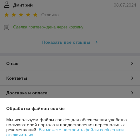
Дмитрий
08.07.2024
Отлично
Сделка подтверждена через корзину
Показать все отзывы
О нас
Контакты
Доставка и оплата
График работы
Обработка файлов cookie
Мы используем файлы cookies для обеспечения удобства
Полная версия сайта
пользователей портала и предоставления персональных
рекомендаций.
Вы можете настроить файлы cookies или
отключить их.
Политика обработки cookies