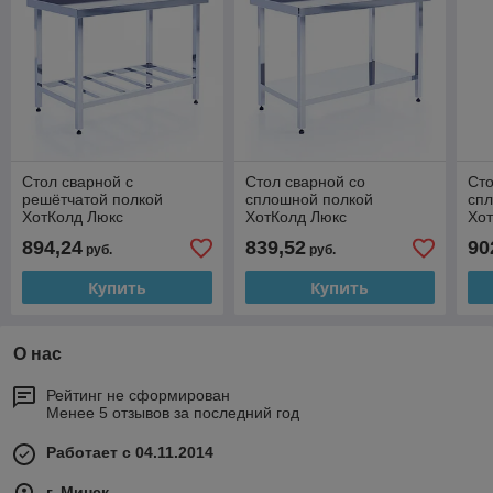
Стол сварной с
Стол сварной со
Сто
решётчатой полкой
сплошной полкой
сп
ХотКолд Люкс
ХотКолд Люкс
Хо
1400×700×850
1900×600×850
21
894,24
839,52
90
руб.
руб.
Купить
Купить
О нас
Рейтинг не сформирован
Менее 5 отзывов за последний год
Работает с 04.11.2014
г. Минск