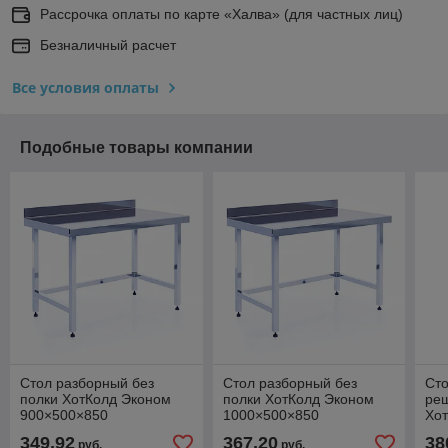
Рассрочка оплаты по карте «Халва» (для частных лиц)
Безналичный расчет
Все условия оплаты
Подобные товары компании
Стол разборный без
Стол разборный без
Сто
полки ХотКолд Эконом
полки ХотКолд Эконом
реш
900×500×850
1000×500×850
Хо
90
349,92
367,20
38
руб.
руб.