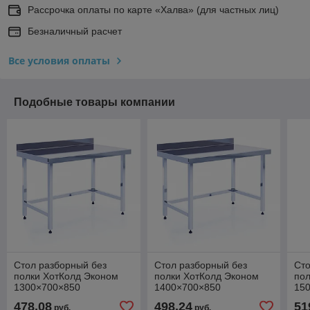
Рассрочка оплаты по карте «Халва» (для частных лиц)
Безналичный расчет
Все условия оплаты
Подобные товары компании
Стол разборный без
Стол разборный без
Сто
полки ХотКолд Эконом
полки ХотКолд Эконом
пол
1300×700×850
1400×700×850
15
478,08
498,24
51
руб.
руб.