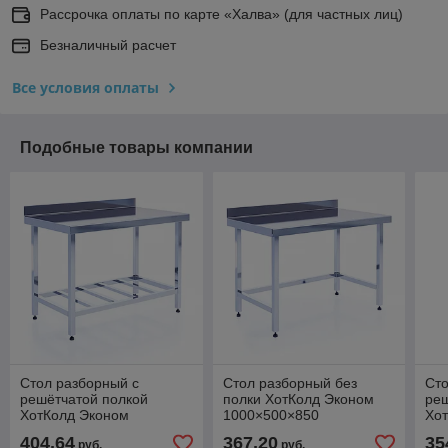
Рассрочка оплаты по карте «Халва» (для частных лиц)
Безналичный расчет
Все условия оплаты
Подобные товары компании
Стол разборный с
Стол разборный без
Сто
решётчатой полкой
полки ХотКолд Эконом
реш
ХотКолд Эконом
1000×500×850
Хо
800×700×850
80
404,64
367,20
35
руб.
руб.