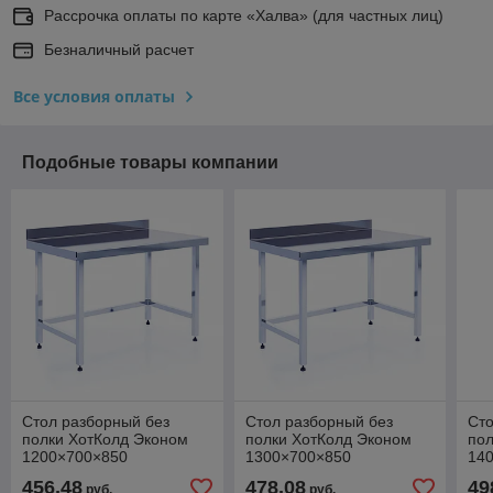
Рассрочка оплаты по карте «Халва» (для частных лиц)
Безналичный расчет
Все условия оплаты
Подобные товары компании
Стол разборный без
Стол разборный без
Сто
полки ХотКолд Эконом
полки ХотКолд Эконом
пол
1200×700×850
1300×700×850
14
456,48
478,08
49
руб.
руб.