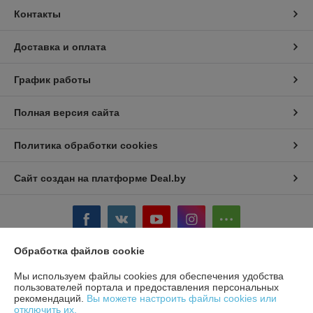
Контакты
Доставка и оплата
График работы
Полная версия сайта
Политика обработки cookies
Сайт создан на платформе Deal.by
Обработка файлов cookie
Информация для покупателя
Мы используем файлы cookies для обеспечения удобства
пользователей портала и предоставления персональных
Юридическое лицо:
ЧТУП «БелТоргХолод»
рекомендаций.
Вы можете настроить файлы cookies или
220036, Республика Беларусь, г.Минск, пер. Домашевский, 9-9
отключить их.