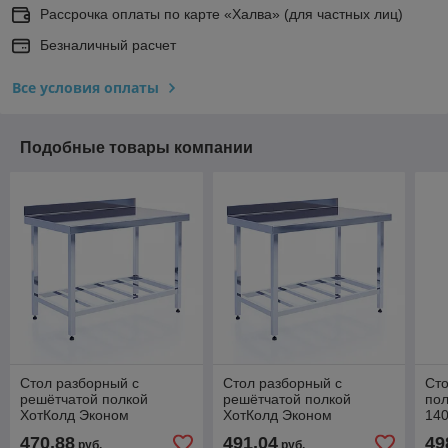
Рассрочка оплаты по карте «Халва» (для частных лиц)
Безналичный расчет
Все условия оплаты
Подобные товары компании
Стол разборный с
Стол разборный с
Сто
решётчатой полкой
решётчатой полкой
пол
ХотКолд Эконом
ХотКолд Эконом
14
1000×700×850
1100×700×850
470,88
491,04
49
руб.
руб.