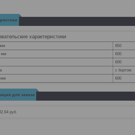
еристики
вательские характеристики
 мм
850
, мм
600
600
а
с бортом
 мм
600
ация для заказа
32,64
руб.