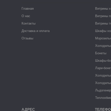
Главная
Витрины 
О нас
Витрины п
Контакты
Витрины 
Доставка и оплата
Шкафы хо
Отзывы
Морозиль
Холодиль
Бонеты
Шкафы-бо
Лари-боне
Холодиль
Холодиль
Льдогене
Теплообме