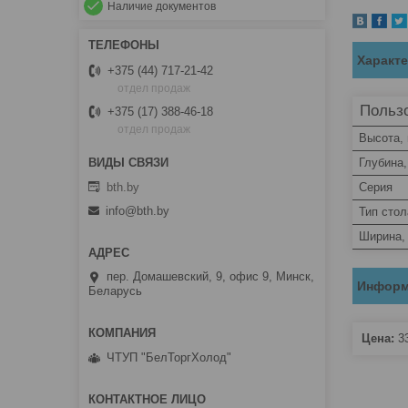
Наличие документов
Характ
+375 (44) 717-21-42
отдел продаж
Пользо
+375 (17) 388-46-18
отдел продаж
Высота,
Глубина
bth.by
Серия
info@bth.by
Тип стол
Ширина,
пер. Домашевский, 9, офис 9, Минск,
Информ
Беларусь
Цена:
3
ЧТУП "БелТоргХолод"