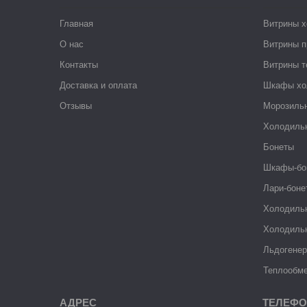
Главная
Витрины 
О нас
Витрины п
Контакты
Витрины 
Доставка и оплата
Шкафы хо
Отзывы
Морозиль
Холодиль
Бонеты
Шкафы-бо
Лари-боне
Холодиль
Холодиль
Льдогене
Теплообме