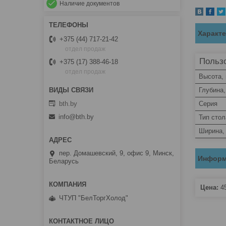
Наличие документов
Характ
+375 (44) 717-21-42
отдел продаж
Пользо
+375 (17) 388-46-18
отдел продаж
Высота,
Глубина
bth.by
Серия
info@bth.by
Тип стол
Ширина,
пер. Домашевский, 9, офис 9, Минск,
Информ
Беларусь
Цена:
4
ЧТУП "БелТоргХолод"