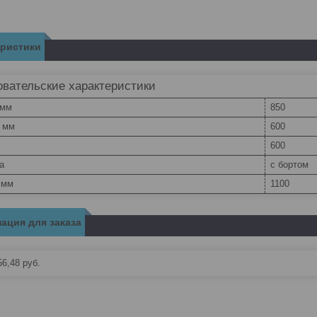
еристики
вательские характеристики
 мм
850
, мм
600
600
а
с бортом
 мм
1100
ация для заказа
56,48
руб.