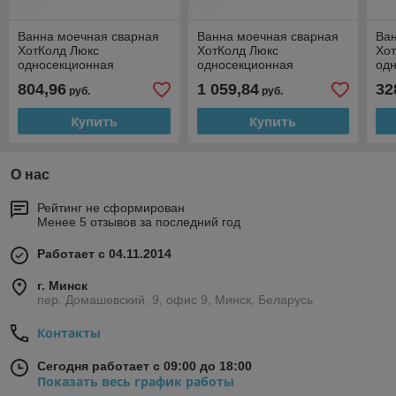
Ванна моечная сварная
Ванна моечная сварная
Ва
ХотКолд Люкс
ХотКолд Люкс
Хо
односекционная
односекционная
од
1000×500×850 (каркас
1500×500×850 (каркас
500
804,96
1 059,84
32
руб.
руб.
сварной)
сварной)
ра
Купить
Купить
О нас
Рейтинг не сформирован
Менее 5 отзывов за последний год
Работает с 04.11.2014
г. Минск
пер. Домашевский, 9, офис 9, Минск, Беларусь
Контакты
Сегодня работает с 09:00 до 18:00
Показать весь график работы