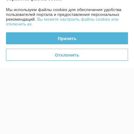
Контакты
Мы используем файлы cookies для обеспечения удобства
пользователей портала и предоставления персональных
рекомендаций.
Вы можете настроить файлы cookies или
Доставка и оплата
отключить их.
График работы
Принять
Полная версия сайта
Отклонить
Политика обработки cookies
Сайт создан на платформе Deal.by
Информация для покупателя
Юридическое лицо:
ЧТУП «БелТоргХолод»
220036, Республика Беларусь, г.Минск, пер. Домашевский, 9-9