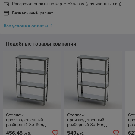
Рассрочка оплаты по карте «Халва» (для частных лиц)
Безналичный расчет
Все условия оплаты
Подобные товары компании
Стеллаж
Стеллаж
Ст
производственный
производственный
пр
разборный ХотКолд
разборный ХотКолд
ра
(сплошная полка)
(сплошная полка)
(сп
456,48
540
62
руб.
руб.
500×400×1800
700×400×1800
90