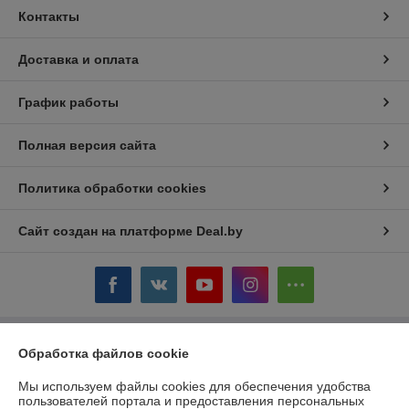
Контакты
Доставка и оплата
График работы
Полная версия сайта
Политика обработки cookies
Сайт создан на платформе Deal.by
Обработка файлов cookie
Информация для покупателя
Юридическое лицо:
ЧТУП «БелТоргХолод»
Мы используем файлы cookies для обеспечения удобства
220036, Республика Беларусь, г.Минск, пер. Домашевский, 9-9
пользователей портала и предоставления персональных