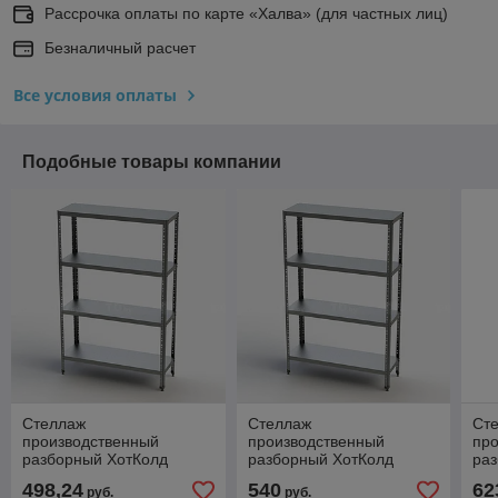
Рассрочка оплаты по карте «Халва» (для частных лиц)
Безналичный расчет
Все условия оплаты
Подобные товары компании
Стеллаж
Стеллаж
Ст
производственный
производственный
пр
разборный ХотКолд
разборный ХотКолд
ра
(сплошная полка)
(сплошная полка)
(сп
498,24
540
62
руб.
руб.
600×400×1800
700×400×1800
90