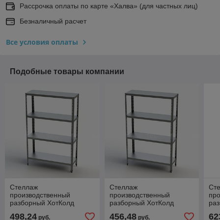
Рассрочка оплаты по карте «Халва» (для частных лиц)
Безналичный расчет
Все условия оплаты
Подобные товары компании
Стеллаж
Стеллаж
Ст
производственный
производственный
пр
разборный ХотКолд
разборный ХотКолд
ра
(сплошная полка)
(сплошная полка)
(сп
498,24
456,48
62
руб.
руб.
600×400×1800
500×400×1800
90