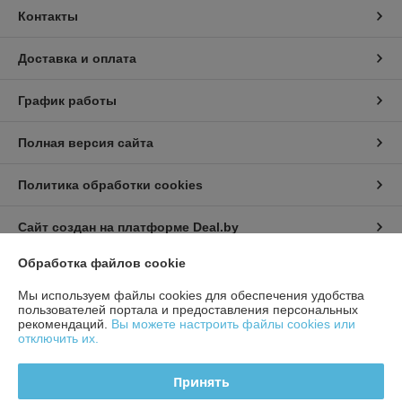
Контакты
Доставка и оплата
График работы
Полная версия сайта
Политика обработки cookies
Сайт создан на платформе Deal.by
Обработка файлов cookie
Мы используем файлы cookies для обеспечения удобства
пользователей портала и предоставления персональных
рекомендаций.
Вы можете настроить файлы cookies или
отключить их.
Информация для покупателя
Юридическое лицо:
ЧТУП «БелТоргХолод»
Принять
220036, Республика Беларусь, г.Минск, пер. Домашевский, 9-9