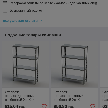
Рассрочка оплаты по карте «Халва» (для частных лиц)
Безналичный расчет
Все условия оплаты
Подобные товары компании
Стеллаж
Стеллаж
Ст
производственный
производственный
пр
разборный ХотКолд
разборный ХотКолд
ра
(сплошная полка)
(сплошная полка)
(сп
815,04
856,80
62
руб.
руб.
1400×400×1600
1500×400×1600
90