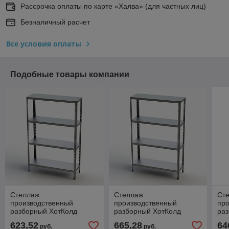
Рассрочка оплаты по карте «Халва» (для частных лиц)
Безналичный расчет
Все условия оплаты
Подобные товары компании
Стеллаж
Стеллаж
Ст
производственный
производственный
пр
разборный ХотКолд
разборный ХотКолд
ра
(сплошная полка)
(сплошная полка)
(сп
623,52
665,28
64
руб.
руб.
900×400×1800
1000×400×1800
90