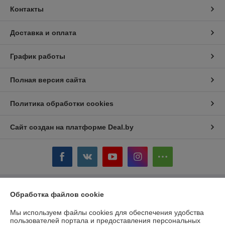
Контакты
Доставка и оплата
График работы
Полная версия сайта
Политика обработки cookies
Сайт создан на платформе Deal.by
Обработка файлов cookie
Информация для покупателя
Юридическое лицо:
ЧТУП «БелТоргХолод»
Мы используем файлы cookies для обеспечения удобства
220036, Республика Беларусь, г.Минск, пер. Домашевский, 9-9
пользователей портала и предоставления персональных