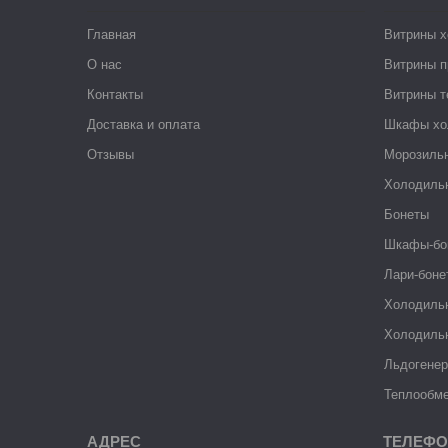
Главная
Витрины 
О нас
Витрины п
Контакты
Витрины 
Доставка и оплата
Шкафы хо
Отзывы
Морозиль
Холодиль
Бонеты
Шкафы-бо
Лари-боне
Холодиль
Холодиль
Льдогене
Теплообме