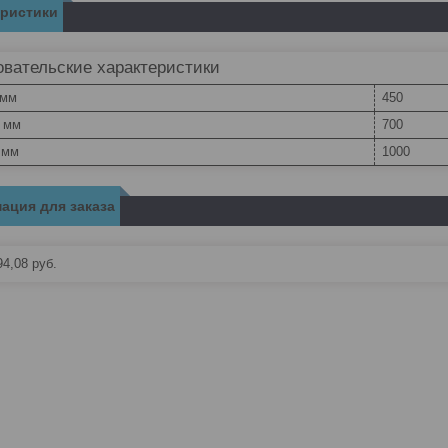
еристики
вательские характеристики
 мм
450
, мм
700
 мм
1000
ация для заказа
94,08
руб.