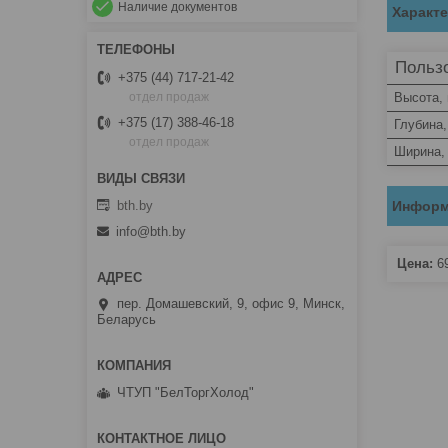
Наличие документов
Характ
Пользо
+375 (44) 717-21-42
Высота,
отдел продаж
+375 (17) 388-46-18
Глубина
отдел продаж
Ширина,
bth.by
Информ
info@bth.by
Цена:
6
пер. Домашевский, 9, офис 9, Минск,
Беларусь
ЧТУП "БелТоргХолод"