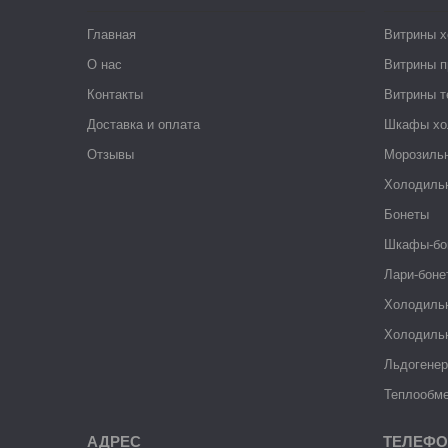
Главная
Витрины 
О нас
Витрины п
Контакты
Витрины 
Доставка и оплата
Шкафы хо
Отзывы
Морозиль
Холодиль
Бонеты
Шкафы-бо
Лари-боне
Холодиль
Холодиль
Льдогене
Теплообме