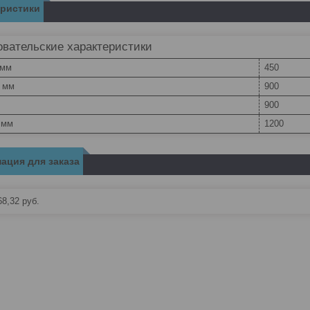
еристики
вательские характеристики
 мм
450
, мм
900
900
 мм
1200
ация для заказа
68,32
руб.