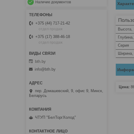
Наличие документов
Характ
Пользо
+375 (44) 717-21-42
Высота,
отдел продаж
+375 (17) 388-46-18
Глубина
отдел продаж
Серия
Ширина,
bth.by
info@bth.by
Информ
Цена:
8
пер. Домашевский, 9, офис 9, Минск,
Беларусь
ЧТУП "БелТоргХолод"