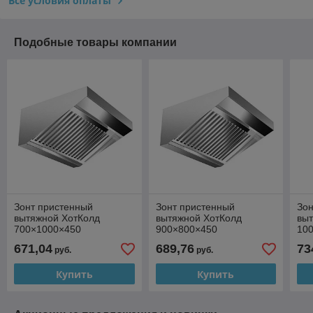
Все условия оплаты
Подобные товары компании
Зонт пристенный
Зонт пристенный
Зон
вытяжной ХотКолд
вытяжной ХотКолд
вы
700×1000×450
900×800×450
10
671,04
689,76
73
руб.
руб.
Купить
Купить