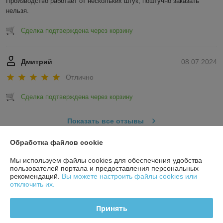
Производство работает от нескольких штук, поштучно заказать 
нельзя.
Сделка подтверждена через корзину
Дмитрий
08.07.2024
Отлично
Сделка подтверждена через корзину
Показать все отзывы
Обработка файлов cookie
О нас
Мы используем файлы cookies для обеспечения удобства
пользователей портала и предоставления персональных
рекомендаций.
Вы можете настроить файлы cookies или
Контакты
отключить их.
Доставка и оплата
Принять