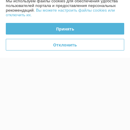
Мы используем файлы cookies для обеспечения удобства
Производство работает от нескольких штук, поштучно заказать 
пользователей портала и предоставления персональных
рекомендаций.
Вы можете настроить файлы cookies или
нельзя.
отключить их.
Сделка подтверждена через корзину
Принять
Дмитрий
08.07.2024
Отклонить
Отлично
Сделка подтверждена через корзину
Показать все отзывы
О нас
Контакты
Доставка и оплата