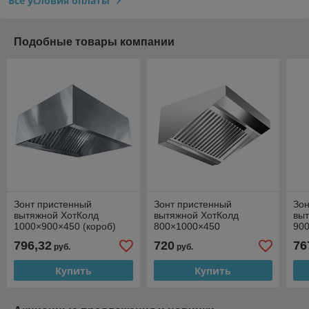
Все условия оплаты
Подобные товары компании
Зонт пристенный
Зонт пристенный
Зон
вытяжной ХотКолд
вытяжной ХотКолд
вы
1000×900×450 (короб)
800×1000×450
90
796,32
720
76
руб.
руб.
Купить
Купить