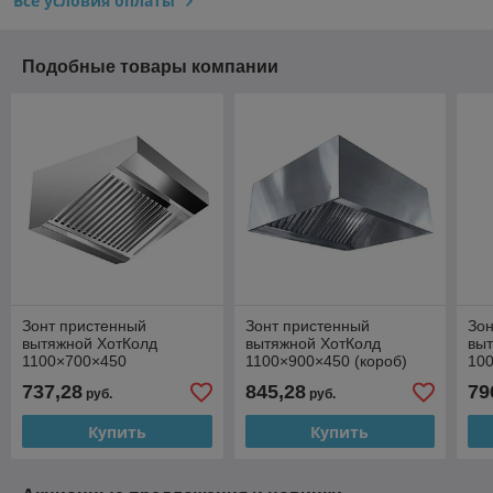
Все условия оплаты
Подобные товары компании
Зонт пристенный
Зонт пристенный
Зон
вытяжной ХотКолд
вытяжной ХотКолд
вы
1100×700×450
1100×900×450 (короб)
100
737,28
845,28
79
руб.
руб.
Купить
Купить