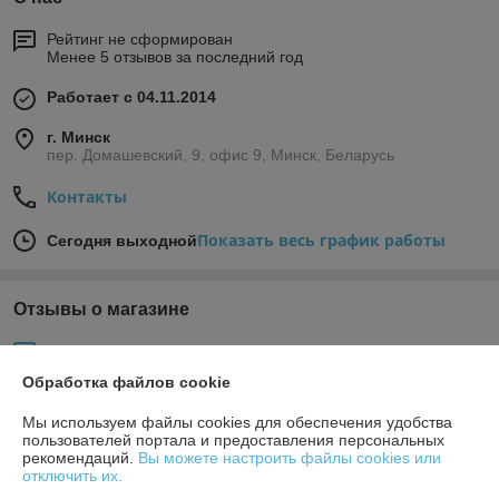
Рейтинг не сформирован
Менее 5 отзывов за последний год
Работает с 04.11.2014
г. Минск
пер. Домашевский, 9, офис 9, Минск, Беларусь
Контакты
Показать весь график работы
Сегодня выходной
Отзывы о магазине
28 отзывов за всё время
Обработка файлов cookie
Покупатель
08.08.2024
Мы используем файлы cookies для обеспечения удобства
Плохо
пользователей портала и предоставления персональных
рекомендаций.
Вы можете настроить файлы cookies или
отключить их.
В наличии товара нет, минимальная сумма заказа 1000 бел руб. 