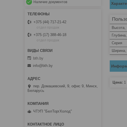
Наличие документов
Характ
Пользо
+375 (44) 717-21-42
Высота,
отдел продаж
+375 (17) 388-46-18
Глубина
отдел продаж
Серия
Ширина,
bth.by
info@bth.by
Информ
Цена:
1 
пер. Домашевский, 9, офис 9, Минск,
Беларусь
ЧТУП "БелТоргХолод"