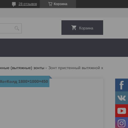
28 отзывов
Корзина
Корзина
нные (вытяжные) зонты
Зонт пристенный вытяжной хотколд 1800×1000×450
ХотКолд 1800×1000×450