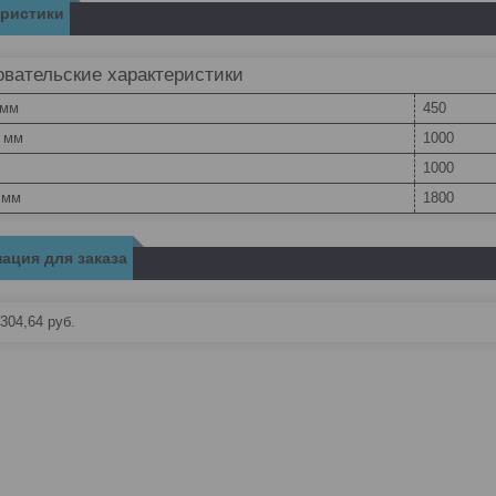
еристики
вательские характеристики
 мм
450
, мм
1000
1000
 мм
1800
ация для заказа
304,64
руб.