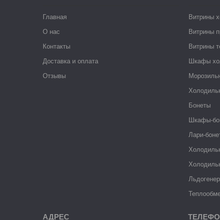
Главная
Витрины 
О нас
Витрины п
Контакты
Витрины 
Доставка и оплата
Шкафы хо
Отзывы
Морозиль
Холодиль
Бонеты
Шкафы-бо
Лари-боне
Холодиль
Холодиль
Льдогене
Теплообме