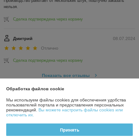
Производство работает от нескольких штук, поштучно заказать 
нельзя.
Сделка подтверждена через корзину
Дмитрий
08.07.2024
Отлично
Сделка подтверждена через корзину
Показать все отзывы
Обработка файлов cookie
О нас
Мы используем файлы cookies для обеспечения удобства
пользователей портала и предоставления персональных
рекомендаций.
Вы можете настроить файлы cookies или
Контакты
отключить их.
Доставка и оплата
Принять