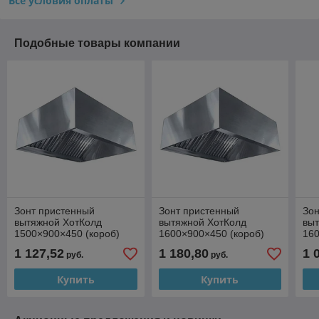
Все условия оплаты
Подобные товары компании
Зонт пристенный
Зонт пристенный
Зон
вытяжной ХотКолд
вытяжной ХотКолд
вы
1500×900×450 (короб)
1600×900×450 (короб)
16
1 127,52
1 180,80
1 
руб.
руб.
Купить
Купить