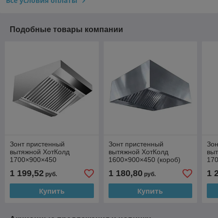
Все условия оплаты
Подобные товары компании
Зонт пристенный
Зонт пристенный
Зон
вытяжной ХотКолд
вытяжной ХотКолд
вы
1700×900×450
1600×900×450 (короб)
170
1 199,52
1 180,80
1 
руб.
руб.
Купить
Купить