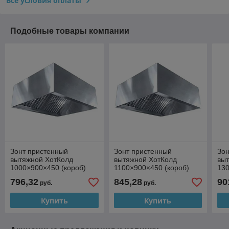
Все условия оплаты
Подобные товары компании
Зонт пристенный
Зонт пристенный
Зон
вытяжной ХотКолд
вытяжной ХотКолд
вы
1000×900×450 (короб)
1100×900×450 (короб)
13
796,32
845,28
90
руб.
руб.
Купить
Купить