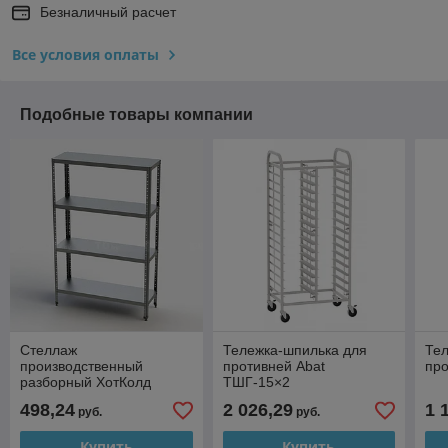
Безналичный расчет
Все условия оплаты
Подобные товары компании
Стеллаж
Тележка-шпилька для
Тел
производственный
противней Abat
про
разборный ХотКолд
ТШГ-15×2
(сплошная полка)
498,24
2 026,29
1 
руб.
руб.
600×400×1800
Купить
Купить