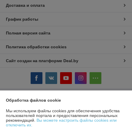
Доставка и оплата
График работы
Полная версия сайта
Политика обработки cookies
Сайт создан на платформе Deal.by
Обработка файлов cookie
Информация для покупателя
Юридическое лицо:
ЧТУП «БелТоргХолод»
Мы используем файлы cookies для обеспечения удобства
220036, Республика Беларусь, г.Минск, пер. Домашевский, 9-9
пользователей портала и предоставления персональных
рекомендаций.
Вы можете настроить файлы cookies или
Регистрационный номер ЕГР: 190859074
отключить их.