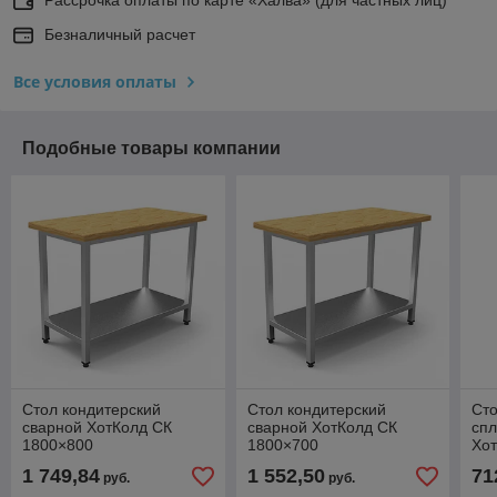
Безналичный расчет
Все условия оплаты
Подобные товары компании
Стол кондитерский
Стол кондитерский
Сто
сварной ХотКолд СК
сварной ХотКолд СК
сп
1800×800
1800×700
Хо
15
1 749,84
1 552,50
71
руб.
руб.