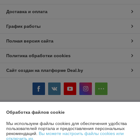
Доставка и оплата
График работы
Полная версия сайта
Политика обработки cookies
Сайт создан на платформе Deal.by
Обработка файлов cookie
Информация для покупателя
Юридическое лицо:
ЧТУП «БелТоргХолод»
Мы используем файлы cookies для обеспечения удобства
220036, Республика Беларусь, г.Минск, пер. Домашевский, 9-9
пользователей портала и предоставления персональных
рекомендаций.
Вы можете настроить файлы cookies или
Регистрационный номер ЕГР: 190859074
отключить их.