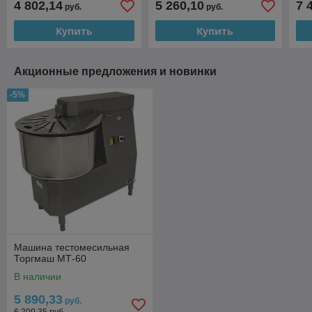
4 802,14
5 260,10
7 
руб.
руб.
Kocateq TR30 2V ECO
Kocateq TR30 2V heavy-
duty
Купить
Купить
Акционные предложения и новинки
-5%
Машина тестомесильная
Торгмаш МТ-60
В наличии
5 890,33
руб.