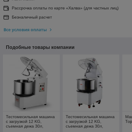
Рассрочка оплаты по карте «Халва» (для частных лиц)
Безналичный расчет
Все условия оплаты
Подобные товары компании
Тестомесильная машина
Тестомесильная машина
Ма
с загрузкой 12 KG,
с загрузкой 12 KG,
То
съемная дежа 30л,
съемная дежа 30л,
подъемная голова
подъемная голова