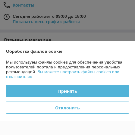
Контакты
Сегодня работает с 09:00 до 18:00
Показать весь график работы
Отзывы о магазине
Обработка файлов cookie
28 отзывов за всё время
Мы используем файлы cookies для обеспечения удобства
Покупатель
08.08.2024
пользователей портала и предоставления персональных
рекомендаций.
Вы можете настроить файлы cookies или
Плохо
отключить их.
В наличии товара нет, минимальная сумма заказа 1000 бел руб. 
Принять
Производство работает от нескольких штук, поштучно заказать 
нельзя.
Отклонить
Сделка подтверждена через корзину
Дмитрий
08.07.2024