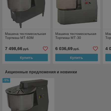
Машина тестомесильная
Машина тестомесильная
Ма
Торгмаш МТ-60М
Торгмаш МТ-30
То
7 498,66
6 036,69
4 
руб.
руб.
Купить
Купить
Акционные предложения и новинки
-5%