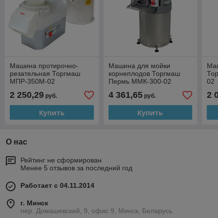
Машина протирочно-
Машина для мойки
Ма
резательная Торгмаш
корнеплодов Торгмаш
То
МПР-350М-02
Пермь ММК-300-02
02
2 250,29
4 361,65
2 
руб.
руб.
Купить
Купить
О нас
Рейтинг не сформирован
Менее 5 отзывов за последний год
Работает с 04.11.2014
г. Минск
пер. Домашевский, 9, офис 9, Минск, Беларусь