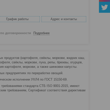
График работы
Адрес и контакты
й
по договоренности
Подробнее
 продуктов (картофеля, свёклы, моркови, жидких каш,
ртофеля, свёклы, моркови, лука, репы, брюквы, огурцов,
ния картофеля, моркови, а также шинковки капусты.
лых предприятиях по переработке овощей.
ическом исполнении УХЛ4 по ГОСТ 15150-69.
 требованиями стандарта СТБ ISO 9001-2015, имеют
ским требованиям, Сертификат соответствия директивам