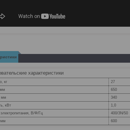
еристики
вательские характеристики
о, кг
27
 мм
650
, мм
340
ь, кВт
1,0
электропитания, В/Ф/Гц
400/3N/50
 мм
600