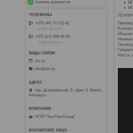
Наличие документов
МП
МП
ТЕХНИ
Произво
+375 (44) 717-21-42
Количес
отдел продаж
Мощност
+375 (17) 388-46-18
Номинал
отдел продаж
Питающа
Габарит
Масса, к
bth.by
info@bth.by
пер. Домашевский, 9, офис 9, Минск,
Беларусь
ЧТУП "БелТоргХолод"