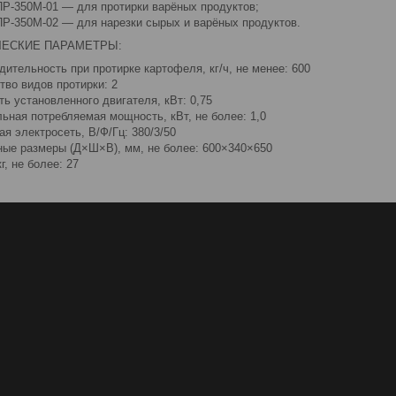
Р-350М-01 — для протирки варёных продуктов;
Р-350М-02 — для нарезки сырых и варёных продуктов.
ЧЕСКИЕ ПАРАМЕТРЫ:
дительность при протирке картофеля, кг/ч, не менее: 600
тво видов протирки: 2
ь установленного двигателя, кВт: 0,75
ьная потребляемая мощность, кВт, не более: 1,0
я электросеть, В/Ф/Гц: 380/3/50
ные размеры (Д×Ш×В), мм, не более: 600×340×650
г, не более: 27