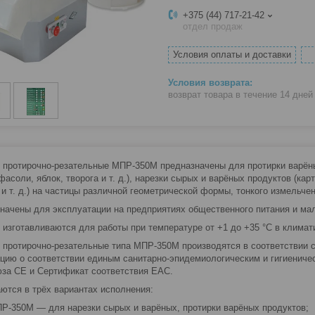
+375 (44) 717-21-42
отдел продаж
Условия оплаты и доставки
возврат товара в течение 14 дне
протирочно-резательные МПР-350М предназначены для протирки варёных
фасоли, яблок, творога и т. д.), нарезки сырых и варёных продуктов (ка
 и т. д.) на частицы различной геометрической формы, тонкого измельче
начены для эксплуатации на предприятиях общественного питания и ма
изготавливаются для работы при температуре от +1 до +35 °С в климат
протирочно-резательные типа МПР-350М производятся в соответствии с
цию о соответствии единым санитарно-эпидемиологическим и гигиениче
за CE и Сертификат соответствия EAC.
ются в трёх вариантах исполнения:
Р-350М — для нарезки сырых и варёных, протирки варёных продуктов;