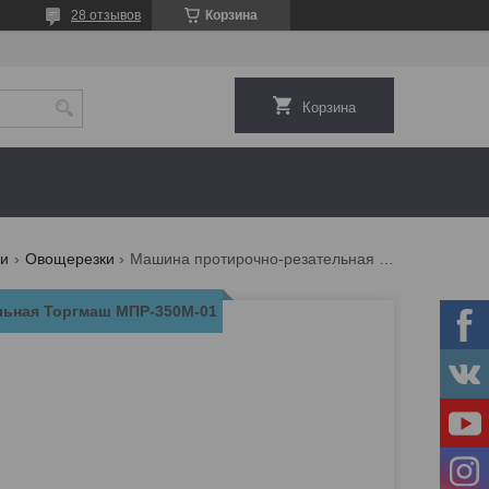
28 отзывов
Корзина
Корзина
ии
Овощерезки
Машина протирочно-резательная торгмаш мпр-350м-01
льная Торгмаш МПР-350М-01