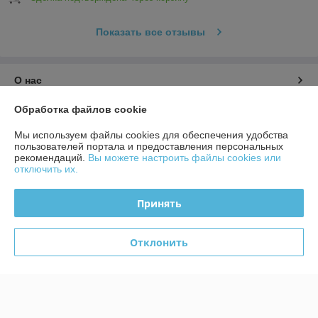
Показать все отзывы
О нас
Обработка файлов cookie
Контакты
Мы используем файлы cookies для обеспечения удобства
пользователей портала и предоставления персональных
Доставка и оплата
рекомендаций.
Вы можете настроить файлы cookies или
отключить их.
График работы
Принять
Полная версия сайта
Отклонить
Политика обработки cookies
Сайт создан на платформе Deal.by