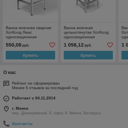
Ванна моечная сварная
Ванна моечная
Ва
ХотКолд Люкс
цельнотянутая ХотКолд
Хо
односекционная
односекционная
од
500×500×850 (каркас
700×700×850
150
550,08
1 056,12
1 
руб.
руб.
сварной)
сва
Купить
Купить
О нас
Рейтинг не сформирован
Менее 5 отзывов за последний год
Работает с 04.11.2014
г. Минск
пер. Домашевский, 9, офис 9, Минск, Беларусь
Контакты