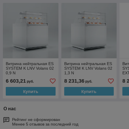
Витрина нейтральная ES
Витрина нейтральная ES
Вит
SYSTEM K LNV Volans 02
SYSTEM K LNV Volans 02
SY
0,9 N
1,3 N
EX
6 603,21
8 231,36
8 
руб.
руб.
Купить
Купить
О нас
Рейтинг не сформирован
Менее 5 отзывов за последний год