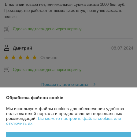
В наличии товара нет, минимальная сумма заказа 1000 бел руб. 
Производство работает от нескольких штук, поштучно заказать 
нельзя.
Сделка подтверждена через корзину
Дмитрий
08.07.2024
Отлично
Сделка подтверждена через корзину
Показать все отзывы
Обработка файлов cookie
О нас
Мы используем файлы cookies для обеспечения удобства
пользователей портала и предоставления персональных
рекомендаций.
Вы можете настроить файлы cookies или
Контакты
отключить их.
Доставка и оплата