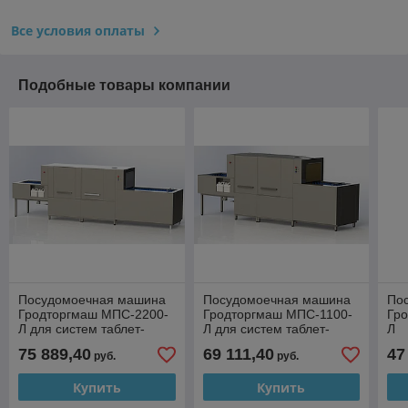
Все условия оплаты
Подобные товары компании
Посудомоечная машина
Посудомоечная машина
По
Гродторгмаш МПС-2200-
Гродторгмаш МПС-1100-
Гр
Л для систем таблет-
Л для систем таблет-
Л
питания
питания
75 889,40
69 111,40
47
руб.
руб.
Купить
Купить