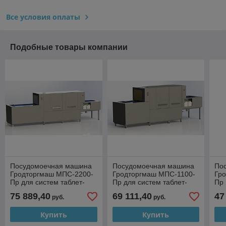
Все условия оплаты
Подобные товары компании
Посудомоечная машина
Посудомоечная машина
По
Гродторгмаш МПС-2200-
Гродторгмаш МПС-1100-
Гр
Пр для систем таблет-
Пр для систем таблет-
Пр
питания
питания
75 889,40
69 111,40
47
руб.
руб.
Купить
Купить