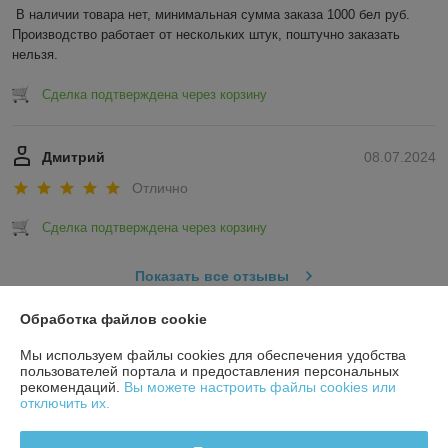
В наличии товара нет, минимальная сумма заказа 1000 бел руб. 
Производство работает от нескольких штук, поштучно заказать 
нельзя.
Сделка подтверждена через корзину
Дмитрий
08.07.2024
Отлично
Сделка подтверждена через корзину
Показать все отзывы
Обработка файлов cookie
О нас
Мы используем файлы cookies для обеспечения удобства
пользователей портала и предоставления персональных
рекомендаций.
Вы можете настроить файлы cookies или
Контакты
отключить их.
Доставка и оплата