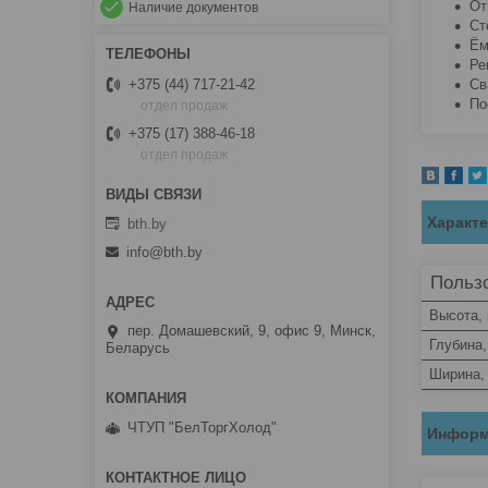
От
Наличие документов
Ст
Ём
Ре
Св
+375 (44) 717-21-42
По
отдел продаж
+375 (17) 388-46-18
отдел продаж
Характ
bth.by
info@bth.by
Пользо
Высота,
пер. Домашевский, 9, офис 9, Минск,
Глубина
Беларусь
Ширина,
ЧТУП "БелТоргХолод"
Информ