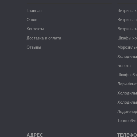
Главная
Витрины 
О нас
Витрины п
Контакты
Витрины 
Доставка и оплата
Шкафы хо
Отзывы
Морозиль
Холодиль
Бонеты
Шкафы-бо
Лари-боне
Холодиль
Холодиль
Льдогене
Теплообме