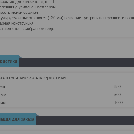
верстие для смесителя, шт: 1
олешница усилена швеллером
кость мойки сварная
гулируемая высота ножек (±20 мм) позволяет устранить неровности пола
арная конструкция.
ставляется в собранном виде.
еристики
вательские характеристики
 мм
850
, мм
500
 мм
1000
ация для заказа