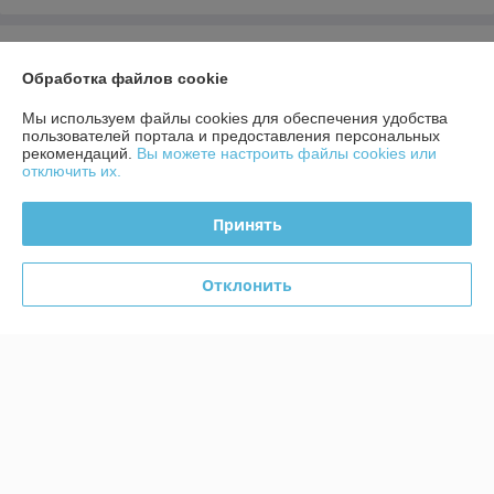
О нас
Обработка файлов cookie
Контакты
Мы используем файлы cookies для обеспечения удобства
пользователей портала и предоставления персональных
рекомендаций.
Вы можете настроить файлы cookies или
Доставка и оплата
отключить их.
График работы
Принять
Полная версия сайта
Отклонить
Политика обработки cookies
Сайт создан на платформе Deal.by