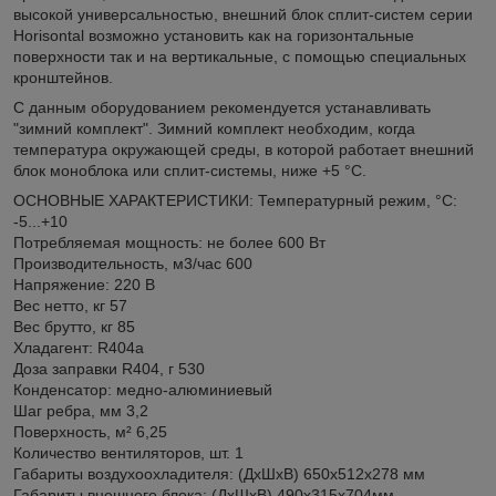
высокой универсальностью, внешний блок сплит-систем серии
Horisontal возможно установить как на горизонтальные
поверхности так и на вертикальные, с помощью специальных
кронштейнов.
С данным оборудованием рекомендуется устанавливать
"зимний комплект". Зимний комплект необходим, когда
температура окружающей среды, в которой работает внешний
блок моноблока или сплит-системы, ниже +5 °C.
ОСНОВНЫЕ ХАРАКТЕРИСТИКИ: Температурный режим, °С:
-5...+10
Потребляемая мощность: не более 600 Вт
Производительность, м3/час 600
Напряжение: 220 В
Вес нетто, кг 57
Вес брутто, кг 85
Хладагент: R404a
Доза заправки R404, г 530
Конденсатор: медно-алюминиевый
Шаг ребра, мм 3,2
Поверхность, м² 6,25
Количество вентиляторов, шт. 1
Габариты воздухоохладителя: (ДхШхВ) 650x512x278 мм
Габариты внешнего блока: (ДхШхВ) 490x315x704мм