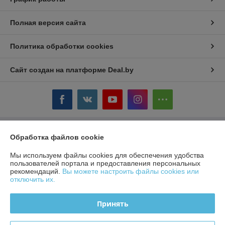
Полная версия сайта
Политика обработки cookies
Сайт создан на платформе Deal.by
Информация для покупателя
Обработка файлов cookie
Юридическое лицо:
ЧТУП «БелТоргХолод»
Мы используем файлы cookies для обеспечения удобства
220036, Республика Беларусь, г.Минск, пер. Домашевский, 9-9
пользователей портала и предоставления персональных
рекомендаций.
Вы можете настроить файлы cookies или
Регистрационный номер ЕГР: 190859074
отключить их.
УНП: 190859074
Принять
Регистрационный орган: Минский горисполком
Дата регистрации компании: 23.08.2007