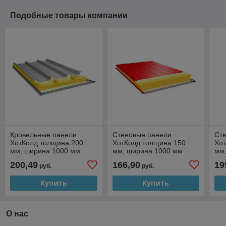
Подобные товары компании
Кровельные панели
Стеновые панели
Ст
ХотКолд толщина 200
ХотКолд толщина 150
Хо
мм, ширина 1000 мм
мм, ширина 1000 мм
мм
(PIR)
(PIR)
(PI
200,49
166,90
19
руб.
руб.
Купить
Купить
О нас