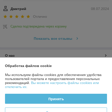
Дмитрий
08.07.2024
Отлично
Сделка подтверждена через корзину
Показать все отзывы
О нас
Обработка файлов cookie
Контакты
Мы используем файлы cookies для обеспечения удобства
пользователей портала и предоставления персональных
Доставка и оплата
рекомендаций.
Вы можете настроить файлы cookies или
отключить их.
График работы
Принять
Полная версия сайта