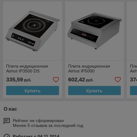
Плита индукционная
Плита индукционная
Пл
Airhot IP3500 DS
Airhot IP5000
Air
335,59
602,42
37
руб.
руб.
Купить
Купить
О нас
Рейтинг не сформирован
Менее 5 отзывов за последний год
Работает с 04.11.2014