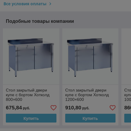
Все условия оплаты
Подобные товары компании
Стол закрытый двери
Стол закрытый двери
Сто
купе с бортом Хотколд
купе с бортом Хотколд
куп
800×600
1200×600
10
675,84
910,80
86
руб.
руб.
Купить
Купить