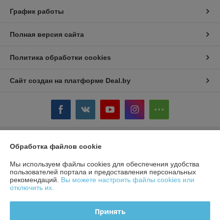
График работы
Полная версия сайта
Политика обработки cookies
Сайт создан на платформе Deal.by
Обработка файлов cookie
Информация для покупателя
Юридическое лицо:
ЧТУП «БелТоргХолод»
Мы используем файлы cookies для обеспечения удобства
220036, Республика Беларусь, г.Минск, пер. Домашевский, 9-9
пользователей портала и предоставления персональных
рекомендаций.
Вы можете настроить файлы cookies или
Регистрационный номер ЕГР: 190859074
отключить их.
УНП: 190859074
Принять
Регистрационный орган: Минский горисполком