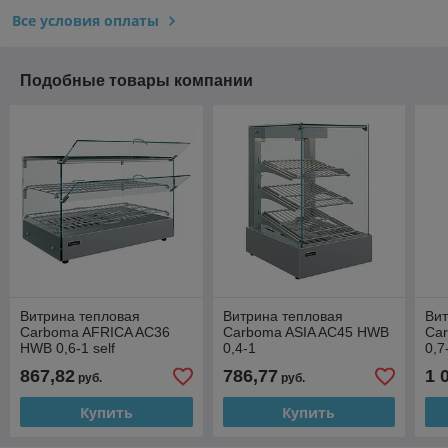
Все условия оплаты
Подобные товары компании
Витрина тепловая
Витрина тепловая
Вит
Carboma AFRICA AC36
Carboma ASIA AC45 HWB
Ca
HWB 0,6-1 self
0,4-1
0,7
867,82
786,77
1 
руб.
руб.
Купить
Купить