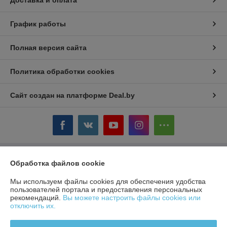
Доставка и оплата
График работы
Полная версия сайта
Политика обработки cookies
Сайт создан на платформе Deal.by
Обработка файлов cookie
Информация для покупателя
Юридическое лицо:
ЧТУП «БелТоргХолод»
Мы используем файлы cookies для обеспечения удобства
220036, Республика Беларусь, г.Минск, пер. Домашевский, 9-9
пользователей портала и предоставления персональных
рекомендаций.
Вы можете настроить файлы cookies или
Регистрационный номер ЕГР: 190859074
отключить их.
УНП: 190859074