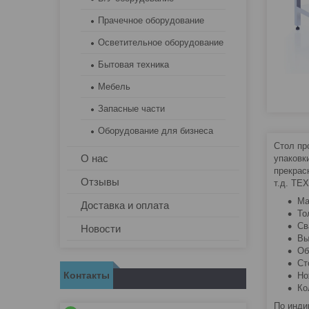
Прачечное оборудование
Осветительное оборудование
Бытовая техника
Мебель
Запасные части
Оборудование для бизнеса
Стол пр
О нас
упаковк
прекрас
Отзывы
т.д. Т
Ма
Доставка и оплата
То
Св
Новости
Вы
Об
Ст
Контакты
Но
Ко
По инди