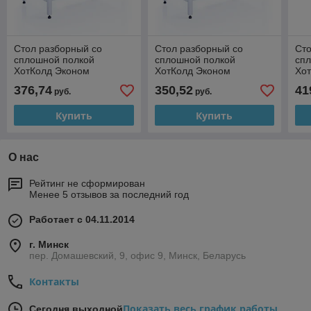
Стол разборный со
Стол разборный со
Сто
сплошной полкой
сплошной полкой
сп
ХотКолд Эконом
ХотКолд Эконом
Хо
800×600×850
700×600×850
11
376,74
350,52
41
руб.
руб.
Купить
Купить
О нас
Рейтинг не сформирован
Менее 5 отзывов за последний год
Работает с 04.11.2014
г. Минск
пер. Домашевский, 9, офис 9, Минск, Беларусь
Контакты
Показать весь график работы
Сегодня выходной