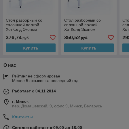
Стол разборный со
Стол разборный со
Сто
сплошной полкой
сплошной полкой
сп
ХотКолд Эконом
ХотКолд Эконом
Хо
800×600×850
700×600×850
50
376,74
350,52
29
руб.
руб.
Купить
Купить
О нас
Рейтинг не сформирован
Менее 5 отзывов за последний год
Работает с 04.11.2014
г. Минск
пер. Домашевский, 9, офис 9, Минск, Беларусь
Контакты
Сегодня работает с 09:00 до 18:00