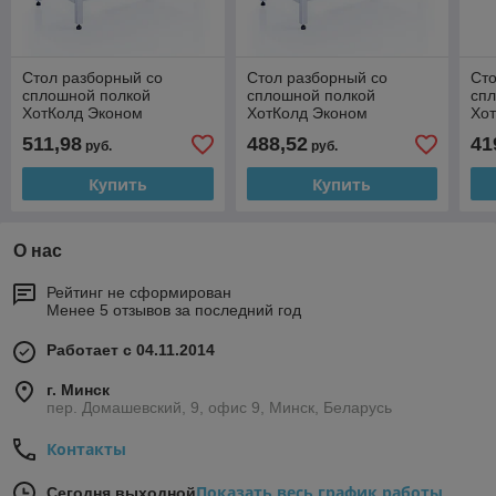
Стол разборный со
Стол разборный со
Сто
сплошной полкой
сплошной полкой
сп
ХотКолд Эконом
ХотКолд Эконом
Хо
1500×500×850
1400×500×850
11
511,98
488,52
41
руб.
руб.
Купить
Купить
О нас
Рейтинг не сформирован
Менее 5 отзывов за последний год
Работает с 04.11.2014
г. Минск
пер. Домашевский, 9, офис 9, Минск, Беларусь
Контакты
Показать весь график работы
Сегодня выходной